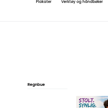
Plakater
Verktøy og håndbøker
Skip to main content
|
|
Om Voksne for Barn
Bli medlem
Regnbue