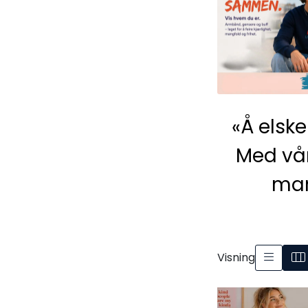
«Å elsk
Med vår
man
Visning