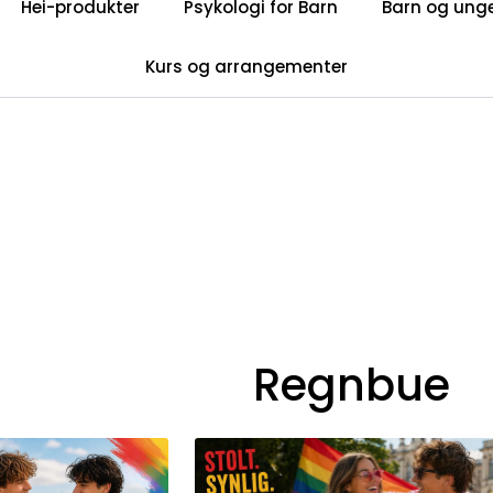
Hei-produkter
Psykologi for Barn
Barn og ung
Privatkunde: Fri frakt på ordre over 599 kr.
Kurs og arrangementer
Få nyhetsbrev
Regnbue