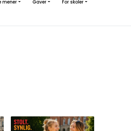
e mener
Gaver
For skoler
0
Kundeservice
Favoritter
Logg inn