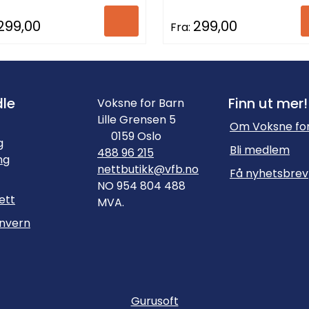
299,00
299,00
Fra:
le
Finn ut mer!
Voksne for Barn
Lille Grensen 5
Om Voksne for
0159 Oslo
g
Bli medlem
488 96 215
ng
nettbutikk@vfb.no
Få nyhetsbrev
NO 954 804 488
ett
MVA.
nvern
Gurusoft