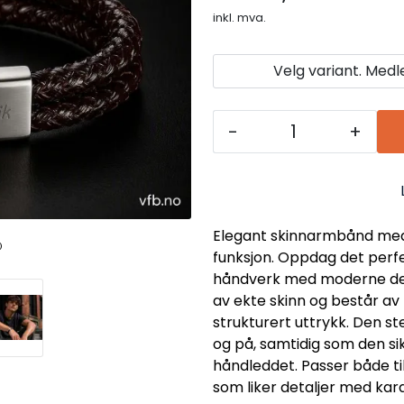
inkl. mva.
Velg variant. Med
-
+
Elegant skinnarmbånd med 
funksjon. Oppdag det perf
håndverk med moderne desi
av ekte skinn og består av 
strukturert uttrykk. Den s
og på, samtidig som den si
håndleddet. Passer både ti
som liker detaljer med kara