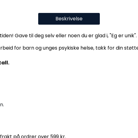
Beskrivelse
! Gave til deg selv eller noen du er glad i, "Eg er unik".
rbeid for barn og unges psykiske helse, takk for din støtt
all.
n.
i frakt på ordrer over 599 kr.