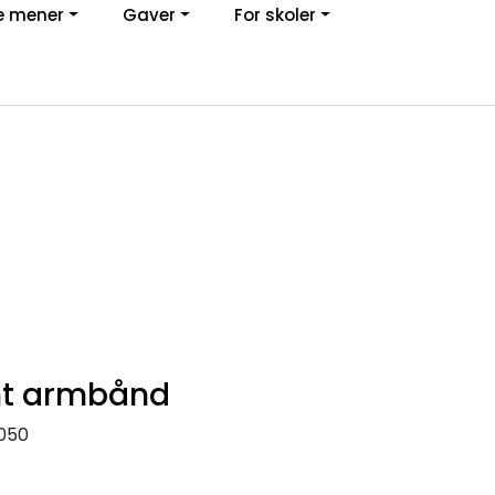
e mener
Gaver
For skoler
0
Kundeservice
Favoritter
Logg inn
unt armbånd
050