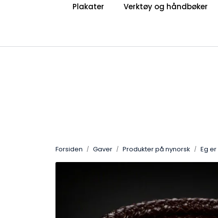
Skip to main content
Plakater
Verktøy og håndbøker
|
|
Om Voksne for Barn
Bli medlem
Få nyhe
Forsiden
Gaver
Produkter på nynorsk
Eg er