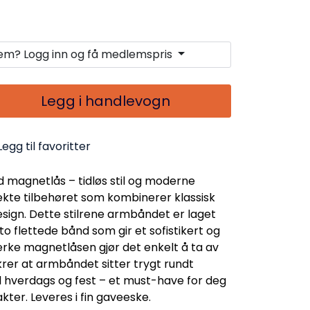
lem? Logg inn og få medlemspris
Legg i handlevogn
Legg til favoritter
magnetlås – tidløs stil og moderne
ekte tilbehøret som kombinerer klassisk
gn. Dette stilrene armbåndet er laget
to flettede bånd som gir et sofistikert og
terke magnetlåsen gjør det enkelt å ta av
krer at armbåndet sitter trygt rundt
l hverdags og fest – et must-have for deg
kter. Leveres i fin gaveeske.