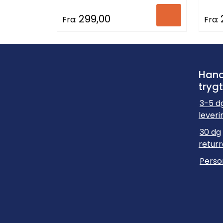
299,00
Fra:
Fra:
Hand
trygt
3-5 d
leveri
30 dg
returr
Perso