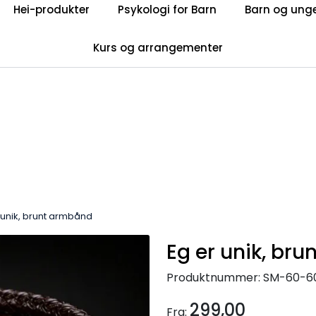
Hei-produkter
Psykologi for Barn
Barn og ung
Privatkunde: Fri frakt på ordre over 599 kr.
tsbrev
Kurs og arrangementer
 unik, brunt armbånd
Eg er unik, br
Produktnummer:
SM-60-6
299,00
Fra: