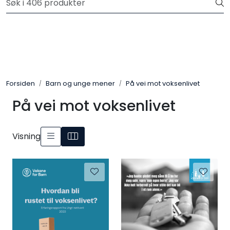
Skip to main content
Privatkunde: Fri frakt på ordre over 599 kr.
Plakater
Verktøy og håndbøker
Forsiden
Barn og unge mener
På vei mot voksenlivet
Hei-produkter
På vei mot voksenlivet
Psykologi for Barn
Visning
Barn og unge mener
Gaver
For skoler