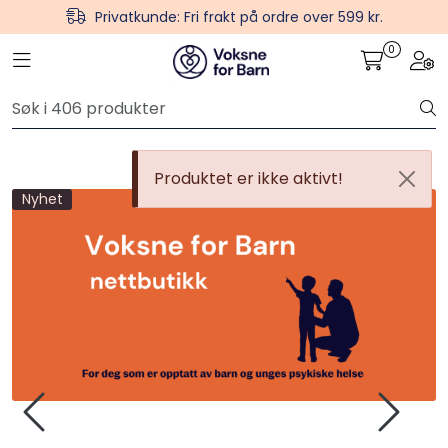
Skip to main content
Privatkunde: Fri frakt på ordre over 599 kr.
0
Toggle navigation
Togg
Plakater
Verktøy og håndbøker
Produktet er ikke aktivt!
Hei-produkter
Nyhet
Psykologi for Barn
Barn og unge mener
Gaver
For skoler