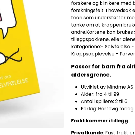
forskere og klinikere med 
forskningsfelt. I hovedsak 
teori som understøtter men
tanke om at kroppen bruke
andre.Kortene kan brukes
tilleggspakkene, eller alen
kategoriene:- Selvfølelse -
Kroppsopplevelse - Forve
Passer for barn fra cir
aldersgrense.
Utviklet av Mindme AS
Alder: fra 4 til 99
Antall spillere: 2 til 6
Forlag: Hertevig forlag
Frakt kommer i tillegg.
Privatkunde:
Fast frakt er