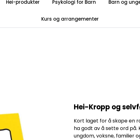
Hei-produkter
Psykologi for Barn
Barn og ung
Privatkunde: Fri frakt på ordre over 599 kr.
Kurs og arrangementer
Få nyhetsbrev
Hei-Kropp og selvf
Kort laget for å skape en
ha godt av å sette ord på. 
ungdom, voksne, familier o