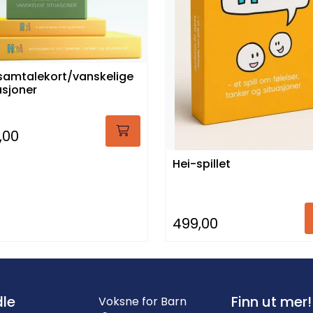
 samtalekort/vanskelige
asjoner
,00
Hei-spillet
499,00
le
Finn ut mer!
Voksne for Barn