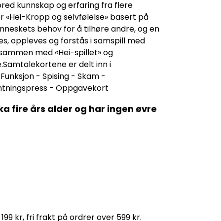
bred kunnskap og erfaring fra flere
er «Hei-Kropp og selvfølelse» basert på
neskets behov for å tilhøre andre, og en
s, oppleves og forstås i samspill med
 sammen med «Hei-spillet» og
e.Samtalekortene er delt inn i
 Funksjon - Spising - Skam -
ntningspress - Oppgavekort
ka fire års alder og har ingen øvre
 199 kr, fri frakt på ordrer over 599 kr.