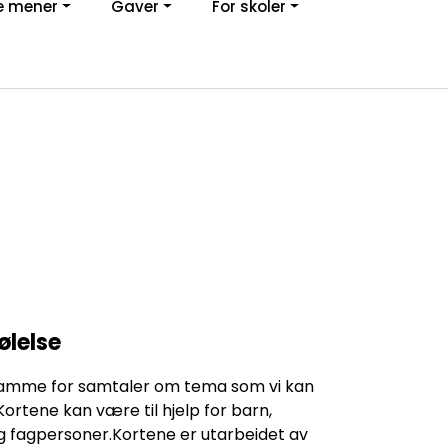
e mener
Gaver
For skoler
0
Kundeservice
Favoritter
Logg inn
ølelse
 ramme for samtaler om tema som vi kan
Kortene kan være til hjelp for barn,
g fagpersoner.Kortene er utarbeidet av