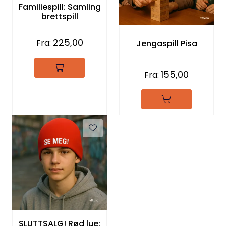
Familiespill: Samling
Kurs og arrangementer
brettspill
225,00
Fra:
Jengaspill Pisa
155,00
Fra:
SLUTTSALG! Rød lue: