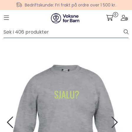
Skip to main content
Bedriftskunde: Fri frakt på ordre over 1 500 kr.
0
Toggle navigation
Togg
Plakater
Verktøy og håndbøker
Hei-produkter
Psykologi for Barn
Barn og unge mener
Gaver
For skoler