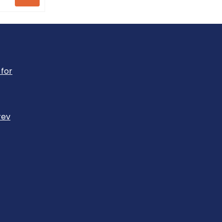
for
rev