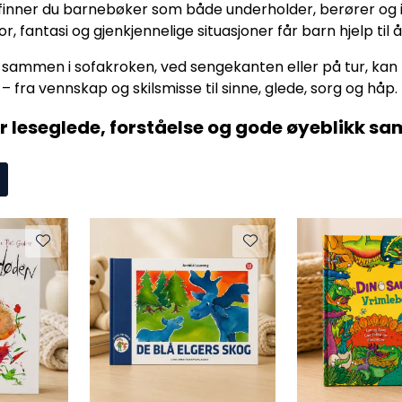
r finner du barnebøker som både underholder, berører o
or, fantasi og gjenkjennelige situasjoner får barn hjelp til 
r sammen i sofakroken, ved sengekanten eller på tur, k
 fra vennskap og skilsmisse til sinne, glede, sorg og håp.
r leseglede, forståelse og gode øyeblikk s