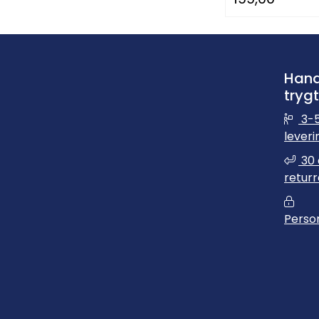
Hand
trygt
3-5
leveri
30 
returr
Perso