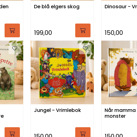
øden
De blå elgers skog
Dinosaur - V
199,00
150,00
Jungel - Vrimlebok
Når mamma b
re
monster
150,00
150,00