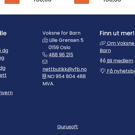
le
Finn ut mer!
Voksne for Barn
Lille Grensen 5
Om Voksne 
0159 Oslo
 dg
Barn
488 96 215
ng
Bli medlem
dg
nettbutikk@vfb.no
Få nyhetsb
ett
NO 954 804 488
MVA.
nvern
Gurusoft