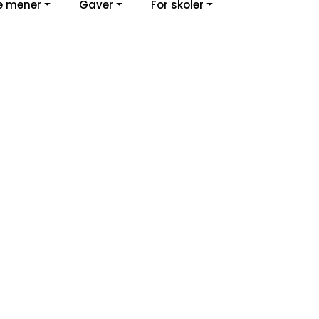
e mener
Gaver
For skoler
0
Kundeservice
Favoritter
Logg inn