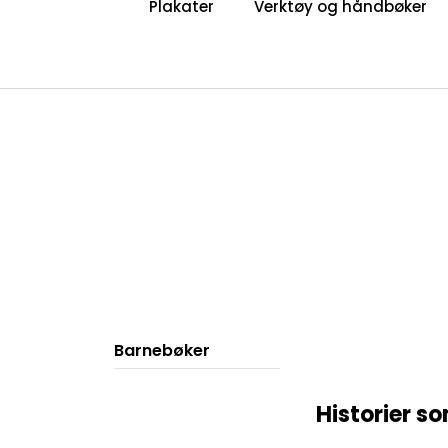
Plakater
Verktøy og håndbøker
Skip to main content
|
|
Om Voksne for Barn
Bli medlem
Barnebøker
Historier s