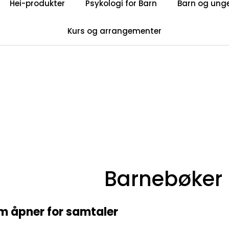
Hei-produkter
Psykologi for Barn
Barn og ung
Privatkunde: Fri frakt på ordre over 599 kr.
Kurs og arrangementer
Få nyhetsbrev
Barnebøker
om åpner for samtaler