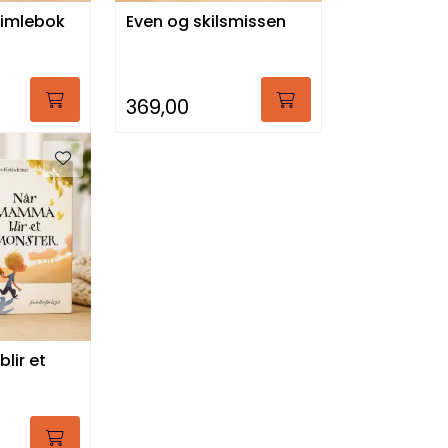
rimlebok
Even og skilsmissen
369,00
lir et