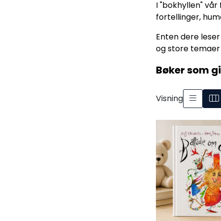
I "bokhyllen" vå
fortellinger, hum
Enten dere lese
og store temaer –
Bøker som gi
Visning