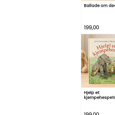
Ballade om d
199,00
Hjelp et
kjempehespet
199,00