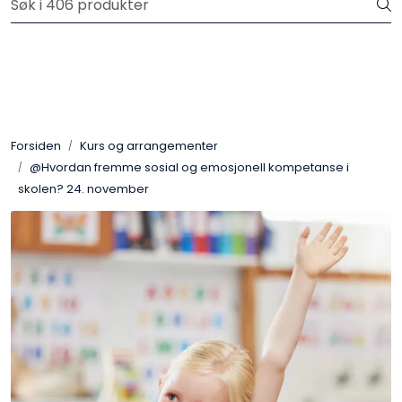
Skip to main content
Privatkunde: Fri frakt på ordre over 599 kr.
Plakater
Verktøy og håndbøker
Forsiden
Kurs og arrangementer
@Hvordan fremme sosial og emosjonell kompetanse i
Hei-produkter
skolen? 24. november
Psykologi for Barn
Barn og unge mener
Gaver
For skoler