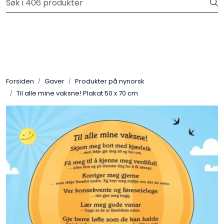
Skip to main content
Bedriftskunde: Fri frakt på ordre over 1 500 kr.
Plakater
Verktøy og håndbøker
Forsiden
Gaver
Produkter på nynorsk
Til alle mine vaksne! Plakat 50 x 70 cm
Hei-produkter
Psykologi for Barn
Barn og unge mener
Gaver
For skoler