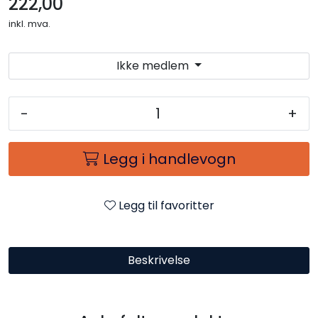
222,00
inkl. mva.
Ikke medlem
-
+
Legg i handlevogn
Legg til favoritter
Beskrivelse