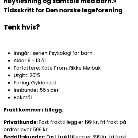
høytlesning og samtale med barn.»
Tidsskrift for Den norske legeforening
Tenk hvis?
Inngår i serien Psykologi for barn
Alder 9 - 13 år
Forfattere: Käte From, Rikke Mølbak
Utgitt: 2015
Forlag: Gyldendal
Innbundet 56 sider
Bokmål
Frakt kommer i tillegg.
Privatkunde:
Fast frakttillegg er 199 kr, fri frakt på
ordrer over 599 kr.
Bedriftskunder:
Fast frakttillegg er 399 kr, fri frakt