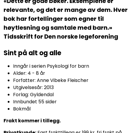
«Dette er gode bøker. Eksemplene er
relevante, og det er mange av dem. Hver
bok har fortellinger som egner til
høytlesning og samtale med barn.»
Tidsskrift for Den norske legeforening
Sint på alt og alle
Inngår i serien Psykologi for barn
Alder: 4 - 8 år
Forfatter: Anne Vibeke Fleischer
Utgivelsesår: 2013
Forlag: Gyldendal
Innbundet 55 sider
Bokmål
Frakt kommer i tillegg.
Privatkunde:
Fast frakttillegg er 199 kr, fri frakt på