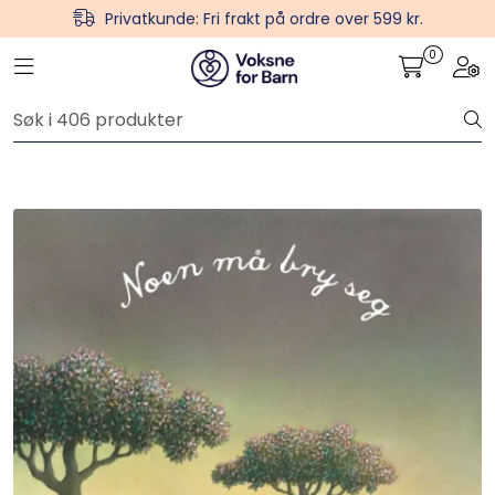
Skip to main content
Privatkunde: Fri frakt på ordre over 599 kr.
0
Toggle navigation
Togg
Plakater
Verktøy og håndbøker
Hei-produkter
Psykologi for Barn
Barn og unge mener
Gaver
For skoler