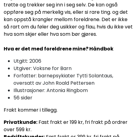
trøtte og trekker seg inn i seg selv. De kan også
oppføre seg på merkelig vis, eller si rare ting. og det
kan oppstå krangler mellom foreldrene. Det er ikke
så rart om du føler deg usikker og flau, hvis du ikke vet
hva som skjer eller hva som bør gjøres.
Hva er det med foreldrene mine? Håndbok
Utgitt: 2006
Utgiver: Voksne for Barn
Forfatter: barnepsykiater Tytti Solantaus,
oversatt av John Roald Pettersen
Illustrasjoner: Antonia Ringbom
56 sider
Frakt kommer i tillegg.
Privatkunde:
Fast frakt er 199 kr, fri frakt på ordrer
over 599 kr.
Bedriftskunder:
Fast frakt er 399 kr, fri frakt på