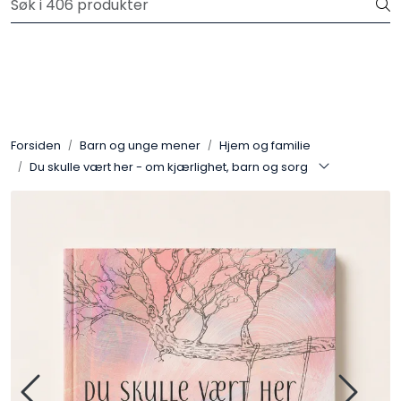
Skip to main content
Privatkunde: Fri frakt på ordre over 599 kr.
Plakater
Verktøy og håndbøker
Forsiden
Barn og unge mener
Hjem og familie
Du skulle vært her - om kjærlighet, barn og sorg
Hei-produkter
Psykologi for Barn
Barn og unge mener
Gaver
For skoler