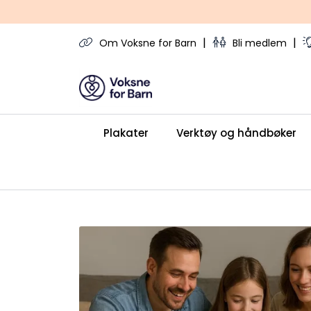
Skip to main content
|
|
Om Voksne for Barn
Bli medlem
Plakater
Verktøy og håndbøker