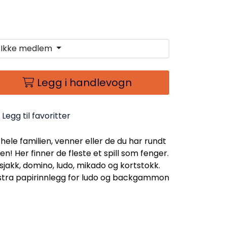
Ikke medlem
Legg i handlevogn
Legg til favoritter
ele familien, venner eller de du har rundt
! Her finner de fleste et spill som fenger.
akk, domino, ludo, mikado og kortstokk.
kstra papirinnlegg for ludo og backgammon