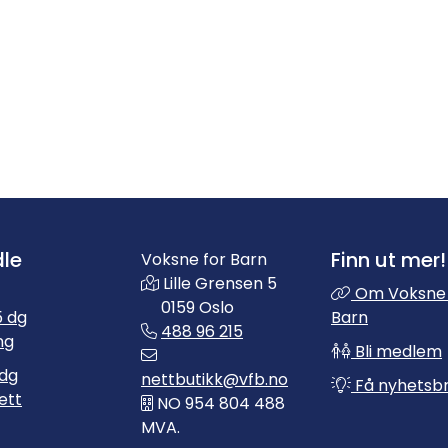
le
Finn ut mer!
Voksne for Barn
Lille Grensen 5
Om Voksne 
0159 Oslo
 dg
Barn
488 96 215
ng
Bli medlem
dg
nettbutikk@vfb.no
Få nyhetsb
ett
NO 954 804 488
MVA.