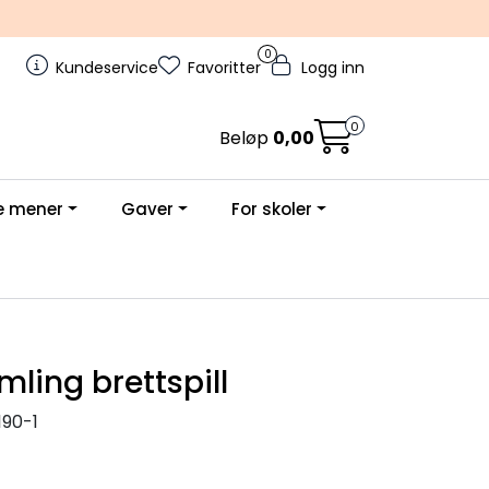
0
Kundeservice
Favoritter
Logg inn
0
Beløp
0,00
e mener
Gaver
For skoler
mling brettspill
90-1