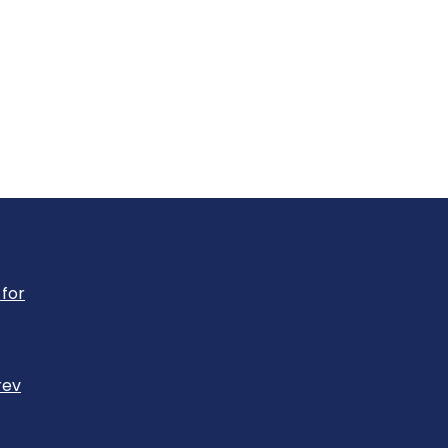
for
rev