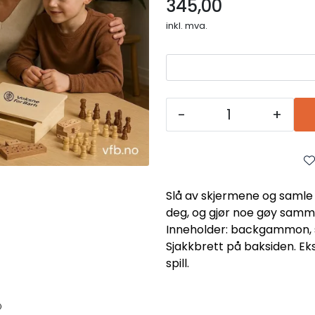
345,00
inkl. mva.
-
+
Slå av skjermene og samle h
deg, og gjør noe gøy sammen
Inneholder: backgammon, sj
Sjakkbrett på baksiden. E
spill.