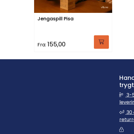
Jengaspill Pisa
155,00
Fra:
Hand
trygt
3-5
leveri
30 
returr